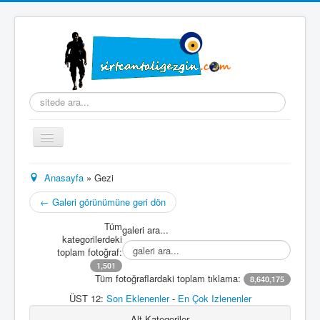
arama...
Gezinme
geçişini
değiştir
Ana Sayfa
Anasayfa
» Gezi
Hakkımda
← Galeri görünümüne geri dön
Hazırlık
Tüm
galeri ara...
kategorilerdeki
Seyahatname
toplam fotoğraf:
1,501
Fotoğraflar
Tüm fotoğraflardaki toplam tıklama:
8,640,175
Videolar
ÜST 12:
Son Eklenenler
-
En Çok Izlenenler
Koleksiyonlar
Alt Kategoriler