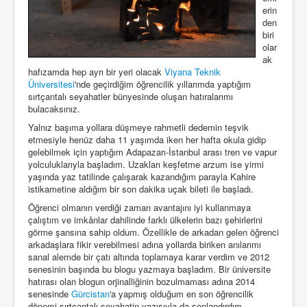
erin
den
biri
olar
ak
hafızamda hep ayrı bir yeri olacak
Viyana Teknik
Üniversitesi
'nde geçirdiğim öğrencilik yıllarımda yaptığım
sırtçantalı seyahatler bünyesinde oluşan hatıralarımı
bulacaksınız.
Yalnız başıma yollara düşmeye rahmetli dedemin teşvik
etmesiyle henüz daha 11 yaşımda iken her hafta okula gidip
gelebilmek için yaptığım Adapazarı-İstanbul arası tren ve vapur
yolculuklarıyla başladım. Uzakları keşfetme arzum ise yirmi
yaşında yaz tatilinde çalışarak kazandığım parayla Kahire
istikametine aldığım bir son dakika uçak bileti ile başladı.
Öğrenci olmanın verdiği zaman avantajını iyi kullanmaya
çalıştım ve imkânlar dahilinde farklı ülkelerin bazı şehirlerini
görme şansına sahip oldum. Özellikle de arkadan gelen öğrenci
arkadaşlara fikir verebilmesi adına yollarda biriken anılarımı
sanal alemde bir çatı altında toplamaya karar verdim ve 2012
senesinin başında bu blogu yazmaya başladım. Bir üniversite
hatırası olan blogun orjinalliğinin bozulmaması adına 2014
senesinde
Gürcistan
'a yapmış olduğum en son öğrencilik
dönemi sırtçantalı seyahatin yazısıyla da sonlandırdım.