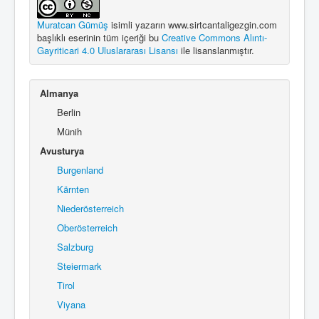
Muratcan Gümüş
isimli yazarın
www.sirtcantaligezgin.com
başlıklı eserinin tüm içeriği bu
Creative Commons Alıntı-
Gayriticari 4.0 Uluslararası Lisansı
ile lisanslanmıştır.
Almanya
Berlin
Münih
Avusturya
Burgenland
Kärnten
Niederösterreich
Oberösterreich
Salzburg
Steiermark
Tirol
Viyana