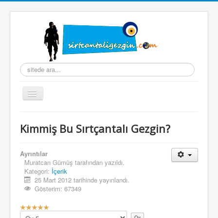
arama...
Gezinme
geçişini
değiştir
Ana Sayfa
Kimmiş Bu Sırtçantalı Gezgin?
Hakkımda
Hazırlık
Ayrıntılar
Muratcan Gümüş
tarafından yazıldı.
Seyahatname
Kategori:
İçerik
25 Mart 2012 tarihinde yayınlandı.
Fotoğraflar
Gösterim: 67349
Videolar
K
u
Lütfen
Koleksiyonlar